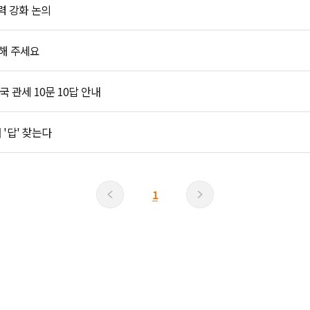
력 강화 논의
해 주세요
 관세 10문 10답 안내
'답' 찾는다
1