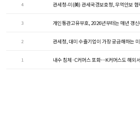
관세청-미(美) 관세국경보호청, 무역안보 협
4
개인통관고유부호, 2026년부터는 매년 갱신
3
관세청, 대미 수출기업이 가장 궁금해하는 미국
2
내수 침체·C커머스 포화…K커머스도 해외서 
1